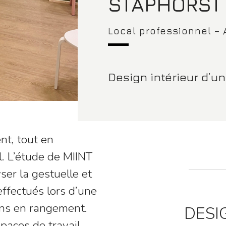
STAPHORST
Local professionnel –
Design intérieur d’un
nt, tout en
l. L’étude de MIINT
yser la gestuelle et
effectués lors d’une
ins en rangement.
DESI
spaces de travail