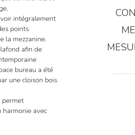
ge.
CON
evoir intégralement
ME
des points
de la mezzanine.
MESU
plafond afin de
ontemporaine
space bureau a été
par une cloison bois
i permet
en harmonie avec